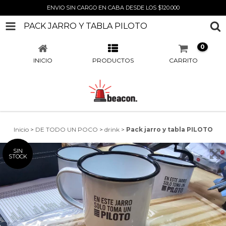
ENVIO SIN CARGO EN CABA DESDE LOS $120.000
PACK JARRO Y TABLA PILOTO
0
INICIO
PRODUCTOS
CARRITO
Inicio
>
DE TODO UN POCO
>
drink
>
Pack jarro y tabla PILOTO
SIN
STOCK