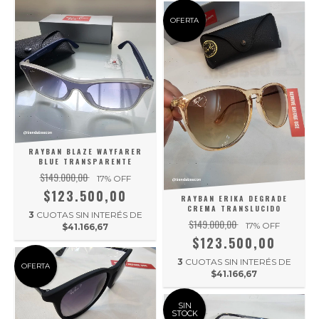
OFERTA
RAYBAN BLAZE WAYFARER
BLUE TRANSPARENTE
$149.000,00
17
% OFF
$123.500,00
RAYBAN ERIKA DEGRADE
CREMA TRANSLUCIDO
3
CUOTAS SIN INTERÉS DE
$149.000,00
17
% OFF
$41.166,67
$123.500,00
3
CUOTAS SIN INTERÉS DE
OFERTA
$41.166,67
SIN
STOCK